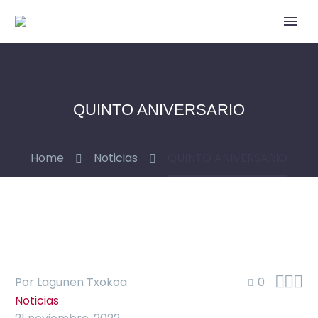
QUINTO ANIVERSARIO
Home
Noticias
QUINTO ANIVERSARIO



Por Lagunen Txokoa
0
Noticias