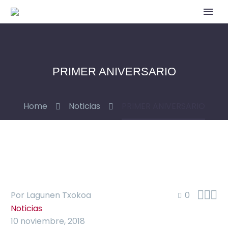
PRIMER ANIVERSARIO
Home
Noticias
PRIMER ANIVERSARIO



Por Lagunen Txokoa
0
Noticias
10 noviembre, 2018